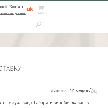
нсії
Контакти
uk
Покупки:
0
Замовити дзвінок
СТАВКУ
дивитись 3D модель
я візуалізації. Габарити виробів вказані в