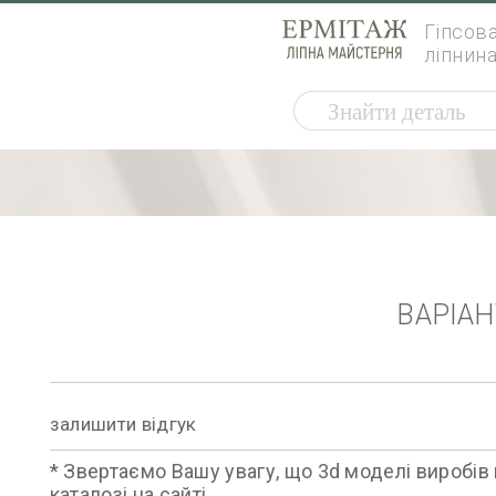
Гіпсов
ліпнин
ВАРІА
залишити відгук
* Звертаємо Вашу увагу, що 3d моделі виробів 
каталозі на сайті.