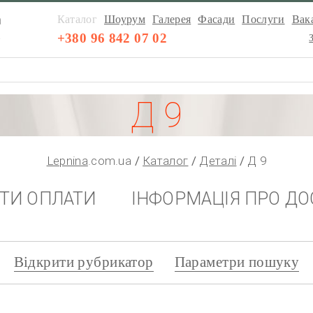
а
Каталог
Шоурум
Галерея
Фасади
Послуги
Вака
а
+380 96 842 07 02
Д 9
Lepnina
.com.ua
Каталог
Деталі
Д 9
НТИ ОПЛАТИ
ІНФОРМАЦІЯ ПРО ДО
Відкрити рубрикатор
Параметри пошуку