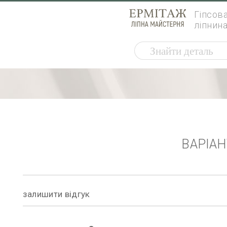
Гіпсов
ліпнин
ВАРІА
залишити відгук