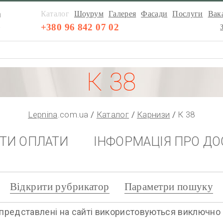
а
Каталог
Шоурум
Галерея
Фасади
Послуги
Вака
а
+380 96 842 07 02
К 38
Lepnina
.com.ua
Каталог
Карнизи
К 38
НТИ ОПЛАТИ
ІНФОРМАЦІЯ ПРО ДО
Відкрити рубрикатор
Параметри пошуку
представлені на сайті використовуються виключно дл