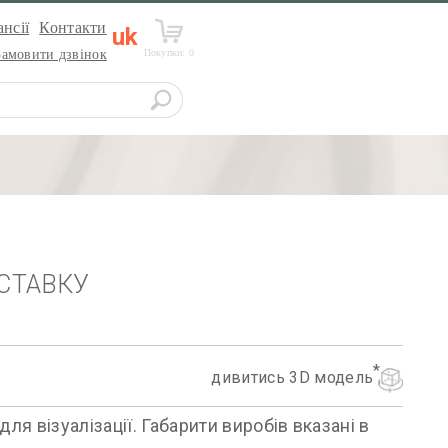
нсії
Контакти
uk
Покупки:
0
Замовити дзвінок
СТАВКУ
дивитись 3D модель
я візуалізації. Габарити виробів вказані в