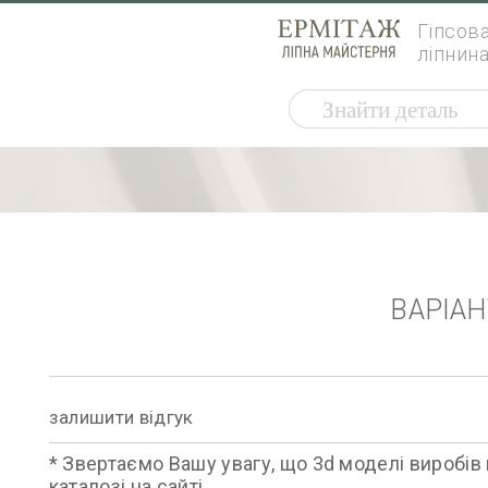
Гіпсов
ліпнин
ВАРІА
залишити відгук
* Звертаємо Вашу увагу, що 3d моделі виробів 
каталозі на сайті.