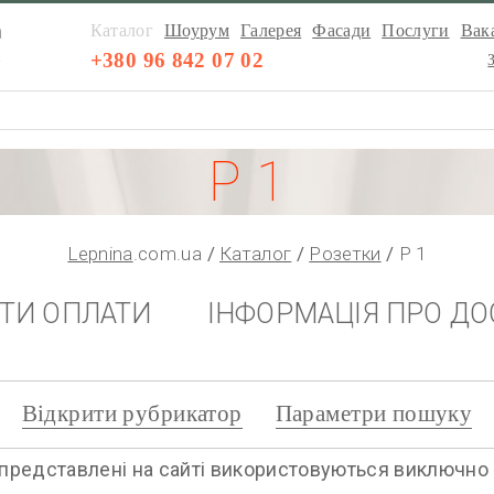
а
Каталог
Шоурум
Галерея
Фасади
Послуги
Вака
а
+380 96 842 07 02
Р 1
Lepnina
.com.ua
Каталог
Розетки
Р 1
НТИ ОПЛАТИ
ІНФОРМАЦІЯ ПРО ДО
Відкрити рубрикатор
Параметри пошуку
представлені на сайті використовуються виключно дл