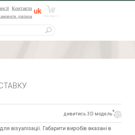
нсії
Контакти
uk
Покупки:
0
Замовити дзвінок
СТАВКУ
дивитись 3D модель
я візуалізації. Габарити виробів вказані в