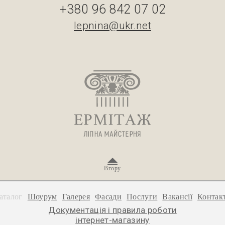
+380 96 842 07 02
lepnina@ukr.net
Вгору
аталог
Шоурум
Галерея
Фасади
Послуги
Вакансії
Контак
Документація і правила роботи
інтернет-магазину