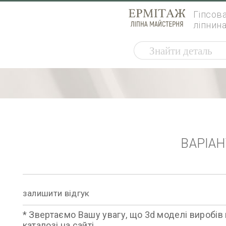
Гіпсов
ліпнин
ВАРІА
залишити відгук
* Звертаємо Вашу увагу, що 3d моделі виробів 
каталозі на сайті.