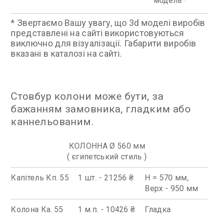
модель
* Звертаємо Вашу увагу, що 3d моделі виробів
представлені на сайті використовуються
виключно для візуалізації. Габарити виробів
вказані в каталозі на сайті.
Стовбур колони може бути, за
бажанням замовника, гладким або
каннельованим.
КОЛОННА Ø 560 мм
( єгипетський стиль )
Капітель Кп. 55
1 шт. - 21256 ₴
Н = 570 мм,
Верх - 950 мм
Колона Ка. 55
1 м.п. - 10426 ₴
Гладка