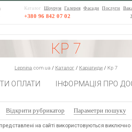
а
Каталог
Шоурум
Галерея
Фасади
Послуги
Вака
а
+380 96 842 07 02
КР 7
Lepnina
.com.ua
Каталог
Каріатиди
Кр 7
НТИ ОПЛАТИ
ІНФОРМАЦІЯ ПРО ДО
Відкрити рубрикатор
Параметри пошуку
представлені на сайті використовуються виключно дл