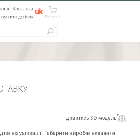
нсії
Контакти
uk
Покупки:
0
Замовити дзвінок
СТАВКУ
дивитись 3D модель
я візуалізації. Габарити виробів вказані в