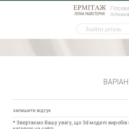
Гіпсов
ліпнин
ВАРІА
залишити відгук
* Звертаємо Вашу увагу, що 3d моделі виробів 
каталозі на сайті.