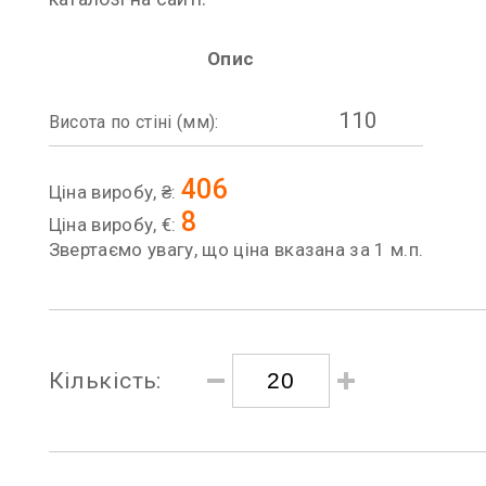
Опис
110
Висота по стіні (мм):
406
Ціна виробу, ₴:
8
Ціна виробу, €:
Звертаємо увагу, що ціна вказана за 1 м.п.
Кількість: