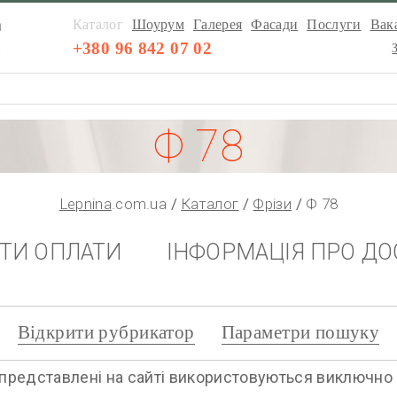
а
Каталог
Шоурум
Галерея
Фасади
Послуги
Вака
а
+380 96 842 07 02
Ф 78
Lepnina
.com.ua
Каталог
Фрізи
Ф 78
НТИ ОПЛАТИ
ІНФОРМАЦІЯ ПРО ДО
Відкрити рубрикатор
Параметри пошуку
представлені на сайті використовуються виключно дл