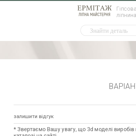
Гіпсов
ліпнин
ВАРІА
залишити відгук
* Звертаємо Вашу увагу, що 3d моделі виробів 
каталозі на сайті.