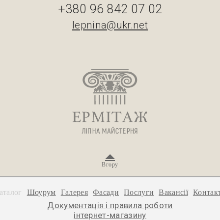
+380 96 842 07 02
lepnina@ukr.net
Вгору
аталог
Шоурум
Галерея
Фасади
Послуги
Вакансії
Контак
Документація і правила роботи
інтернет-магазину