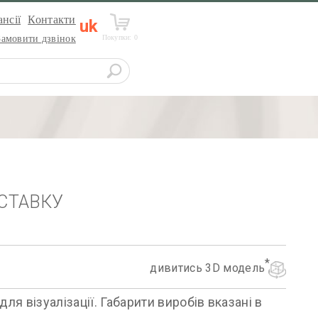
нсії
Контакти
uk
Покупки:
0
Замовити дзвінок
СТАВКУ
дивитись 3D модель
я візуалізації. Габарити виробів вказані в