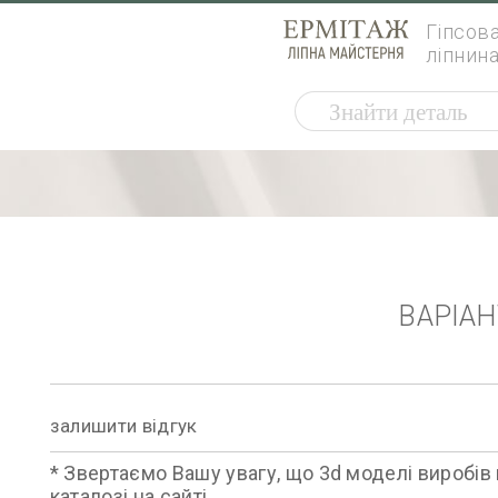
Гіпсов
ліпнин
ВАРІА
залишити відгук
* Звертаємо Вашу увагу, що 3d моделі виробів 
каталозі на сайті.