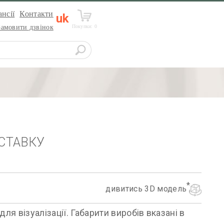
нсії
Контакти
uk
Покупки:
0
Замовити дзвінок
СТАВКУ
дивитись 3D модель
я візуалізації. Габарити виробів вказані в