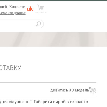
нсії
Контакти
uk
Покупки:
0
Замовити дзвінок
СТАВКУ
дивитись 3D модель
я візуалізації. Габарити виробів вказані в