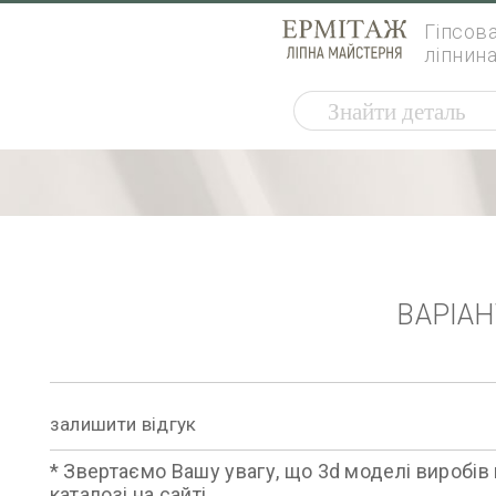
Гіпсов
ліпнин
ВАРІА
залишити відгук
* Звертаємо Вашу увагу, що 3d моделі виробів 
каталозі на сайті.