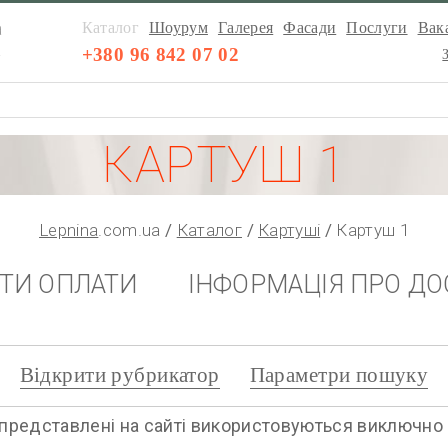
а
Каталог
Шоурум
Галерея
Фасади
Послуги
Вака
а
+380 96 842 07 02
КАРТУШ 1
Lepnina
.com.ua
Каталог
Картуші
Картуш 1
НТИ ОПЛАТИ
ІНФОРМАЦІЯ ПРО ДО
Відкрити рубрикатор
Параметри пошуку
представлені на сайті використовуються виключно дл