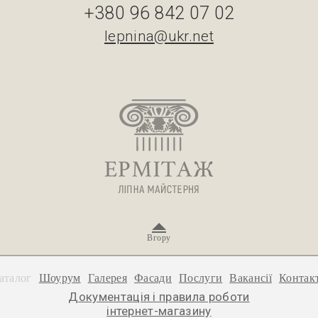
+380 96 842 07 02
lepnina@ukr.net
Вгору
аталог
Шоурум
Галерея
Фасади
Послуги
Вакансії
Контак
Документація і правила роботи
інтернет-магазину