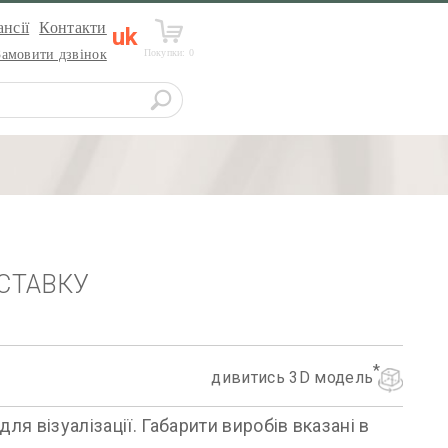
нсії
Контакти
uk
Покупки:
0
Замовити дзвінок
СТАВКУ
дивитись 3D модель
я візуалізації. Габарити виробів вказані в