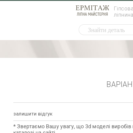
Гіпсов
ліпнин
ВАРІА
залишити відгук
* Звертаємо Вашу увагу, що 3d моделі виробів 
каталозі на сайті.