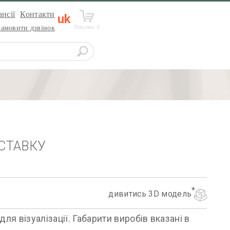
нсії
Контакти
uk
Покупки:
0
Замовити дзвінок
СТАВКУ
дивитись 3D модель
я візуалізації. Габарити виробів вказані в