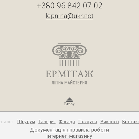
+380 96 842 07 02
lepnina@ukr.net
Вгору
аталог
Шоурум
Галерея
Фасади
Послуги
Вакансії
Контак
Документація і правила роботи
інтернет-магазину