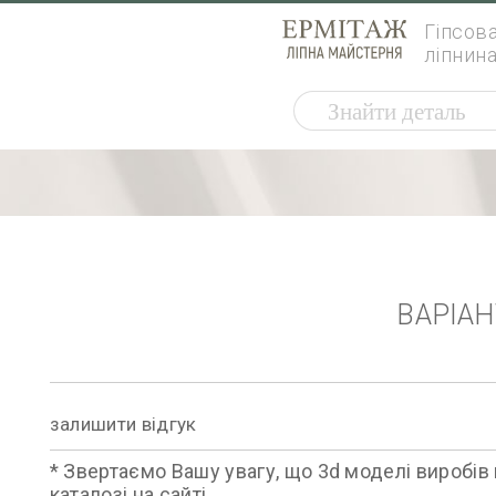
Гіпсов
ліпнин
ВАРІА
залишити відгук
* Звертаємо Вашу увагу, що 3d моделі виробів 
каталозі на сайті.