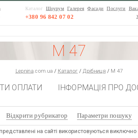
а
Каталог
Шоурум
Галерея
Фасади
Послуги
Вака
а
+380 96 842 07 02
М 47
Lepnina
.com.ua
Каталог
Дрібниця
М 47
НТИ ОПЛАТИ
ІНФОРМАЦІЯ ПРО ДО
Відкрити рубрикатор
Параметри пошуку
представлені на сайті використовуються виключно дл