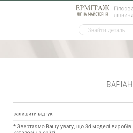
Гіпсов
ліпнин
ВАРІА
залишити відгук
* Звертаємо Вашу увагу, що 3d моделі виробів 
каталозі на сайті.