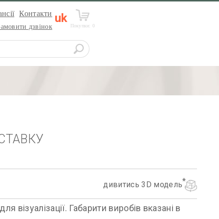
нсії
Контакти
uk
Покупки:
0
Замовити дзвінок
СТАВКУ
дивитись 3D модель
я візуалізації. Габарити виробів вказані в