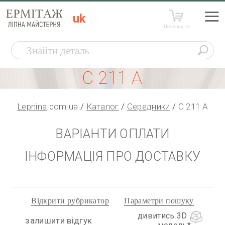
uk
Покупки:
0
С 211 А
Lepnina
.com.ua
Каталог
Середники
С 211 А
ВАРІАНТИ ОПЛАТИ
ІНФОРМАЦІЯ ПРО ДОСТАВКУ
Відкрити рубрикатор
Параметри пошуку
дивитись 3D
залишити відгук