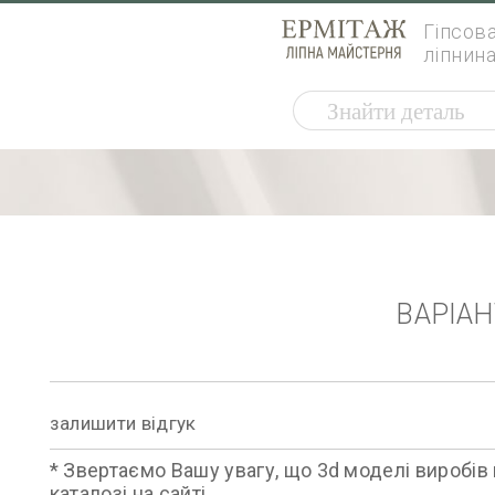
Гіпсов
ліпнин
ВАРІА
залишити відгук
* Звертаємо Вашу увагу, що 3d моделі виробів 
каталозі на сайті.