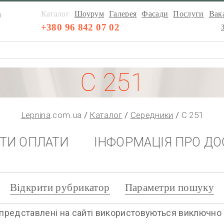
а
Каталог
Шоурум
Галерея
Фасади
Послуги
Вака
а
+380 96 842 07 02
С 251
Lepnina
.com.ua
Каталог
Середники
С 251
НТИ ОПЛАТИ
ІНФОРМАЦІЯ ПРО ДО
Відкрити рубрикатор
Параметри пошуку
представлені на сайті використовуються виключно дл