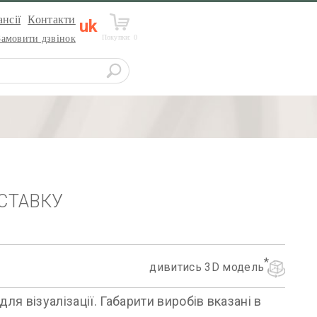
нсії
Контакти
uk
Покупки:
0
Замовити дзвінок
СТАВКУ
дивитись 3D модель
я візуалізації. Габарити виробів вказані в