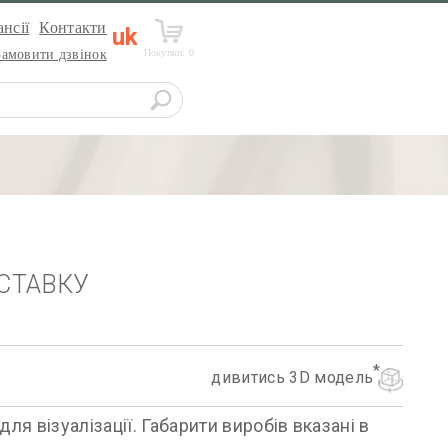
нсії
Контакти
uk
Покупки:
0
Замовити дзвінок
СТАВКУ
дивитись 3D модель
я візуалізації. Габарити виробів вказані в