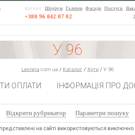
а
Каталог
Шоурум
Галерея
Фасади
Послуги
Вака
а
+380 96 842 07 02
У 96
Lepnina
.com.ua
Каталог
Кути
У 96
НТИ ОПЛАТИ
ІНФОРМАЦІЯ ПРО ДО
Відкрити рубрикатор
Параметри пошуку
представлені на сайті використовуються виключно дл