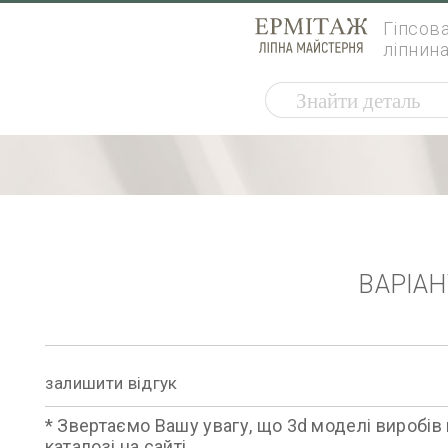
Гіпсов
ліпнин
ВАРІА
залишити відгук
* Звертаємо Вашу увагу, що 3d моделі виробів 
каталозі на сайті.