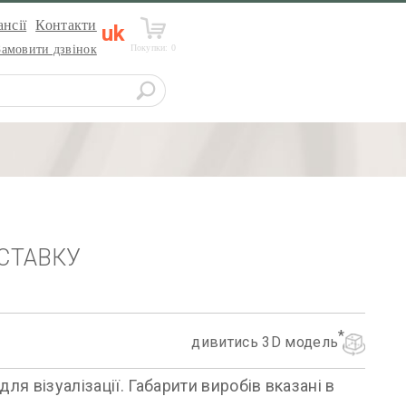
нсії
Контакти
uk
Покупки:
0
Замовити дзвінок
СТАВКУ
дивитись 3D модель
я візуалізації. Габарити виробів вказані в