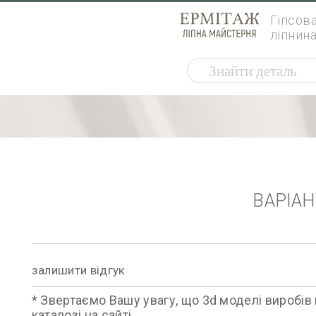
Гіпсов
ліпнин
ВАРІА
залишити відгук
* Звертаємо Вашу увагу, що 3d моделі виробів 
каталозі на сайті.