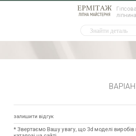
Гіпсов
ліпнин
ВАРІА
залишити відгук
* Звертаємо Вашу увагу, що 3d моделі виробів 
каталозі на сайті.