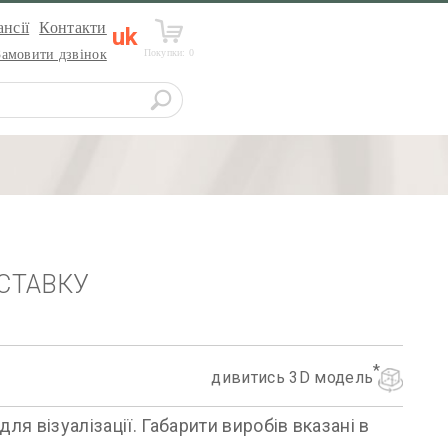
нсії
Контакти
uk
Покупки:
0
Замовити дзвінок
СТАВКУ
дивитись 3D модель
я візуалізації. Габарити виробів вказані в