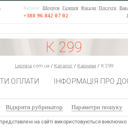
а
Каталог
Шоурум
Галерея
Фасади
Послуги
Вака
а
+380 96 842 07 02
К 299
Lepnina
.com.ua
Каталог
Карнизи
К 299
НТИ ОПЛАТИ
ІНФОРМАЦІЯ ПРО ДО
Відкрити рубрикатор
Параметри пошуку
представлені на сайті використовуються виключно дл