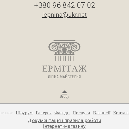
+380 96 842 07 02
lepnina@ukr.net
Вгору
аталог
Шоурум
Галерея
Фасади
Послуги
Вакансії
Контак
Документація і правила роботи
інтернет-магазину