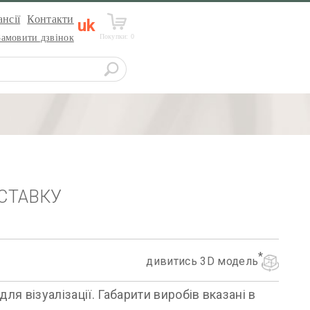
нсії
Контакти
uk
Покупки:
0
Замовити дзвінок
СТАВКУ
дивитись 3D модель
я візуалізації. Габарити виробів вказані в