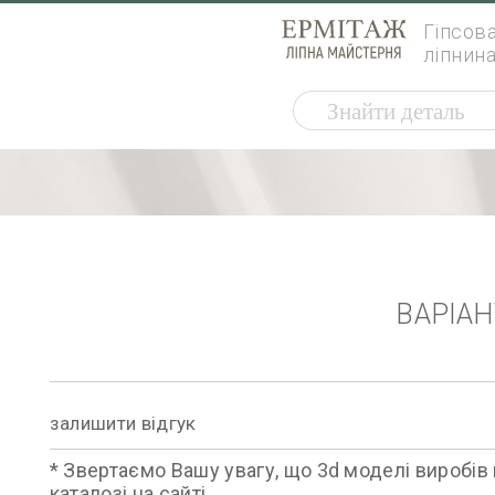
Гіпсов
ліпнин
ВАРІА
залишити відгук
* Звертаємо Вашу увагу, що 3d моделі виробів 
каталозі на сайті.