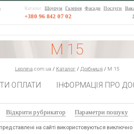
а
Каталог
Шоурум
Галерея
Фасади
Послуги
Вака
а
+380 96 842 07 02
М 15
Lepnina
.com.ua
Каталог
Дрібниця
М 15
НТИ ОПЛАТИ
ІНФОРМАЦІЯ ПРО ДО
Відкрити рубрикатор
Параметри пошуку
представлені на сайті використовуються виключно дл