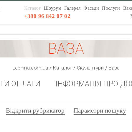
а
Каталог
Шоурум
Галерея
Фасади
Послуги
Вака
а
+380 96 842 07 02
ВАЗА
Lepnina
.com.ua
Каталог
Скульптури
Ваза
НТИ ОПЛАТИ
ІНФОРМАЦІЯ ПРО ДО
Відкрити рубрикатор
Параметри пошуку