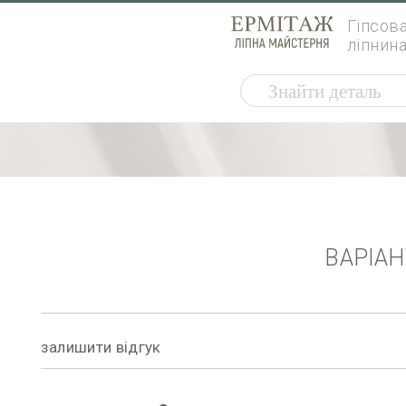
Гіпсов
ліпнин
ВАРІА
залишити відгук