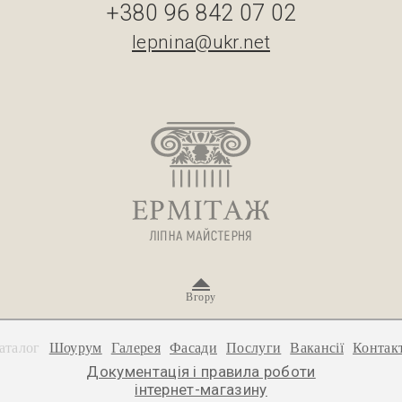
+380 96 842 07 02
lepnina@ukr.net
Вгору
аталог
Шоурум
Галерея
Фасади
Послуги
Вакансії
Контак
Документація і правила роботи
інтернет-магазину