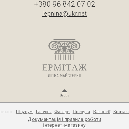
+380 96 842 07 02
lepnina@ukr.net
Вгору
аталог
Шоурум
Галерея
Фасади
Послуги
Вакансії
Контак
Документація і правила роботи
інтернет-магазину