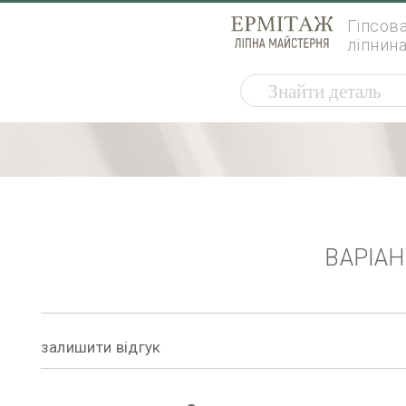
Гіпсов
ліпнин
ВАРІА
залишити відгук