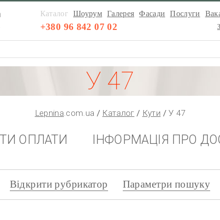
а
Каталог
Шоурум
Галерея
Фасади
Послуги
Вака
а
+380 96 842 07 02
У 47
Lepnina
.com.ua
Каталог
Кути
У 47
НТИ ОПЛАТИ
ІНФОРМАЦІЯ ПРО ДО
Відкрити рубрикатор
Параметри пошуку