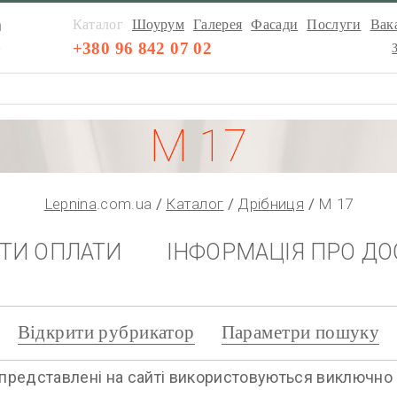
а
Каталог
Шоурум
Галерея
Фасади
Послуги
Вака
а
+380 96 842 07 02
М 17
Lepnina
.com.ua
Каталог
Дрібниця
М 17
НТИ ОПЛАТИ
ІНФОРМАЦІЯ ПРО ДО
Відкрити рубрикатор
Параметри пошуку
представлені на сайті використовуються виключно дл