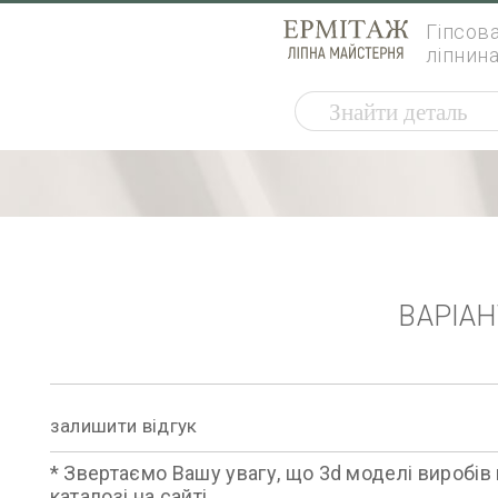
Гіпсов
ліпнин
ВАРІА
залишити відгук
* Звертаємо Вашу увагу, що 3d моделі виробів 
каталозі на сайті.