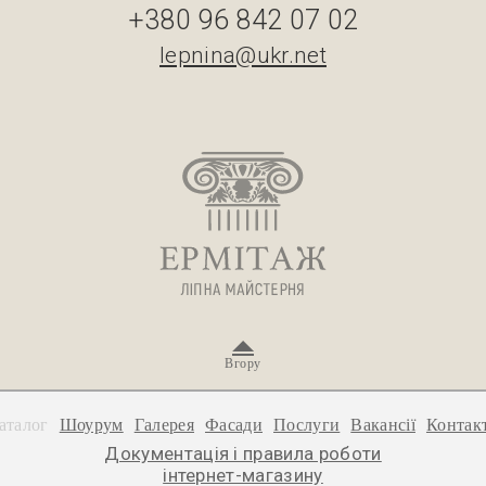
+380 96 842 07 02
lepnina@ukr.net
Вгору
аталог
Шоурум
Галерея
Фасади
Послуги
Вакансії
Контак
Документація і правила роботи
інтернет-магазину