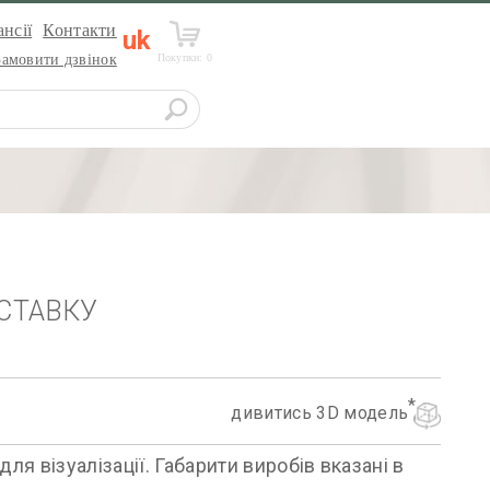
нсії
Контакти
uk
Покупки:
0
Замовити дзвінок
СТАВКУ
дивитись 3D модель
я візуалізації. Габарити виробів вказані в