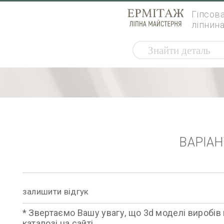
Гіпсов
ліпнин
ВАРІА
залишити відгук
* Звертаємо Вашу увагу, що 3d моделі виробів 
каталозі на сайті.