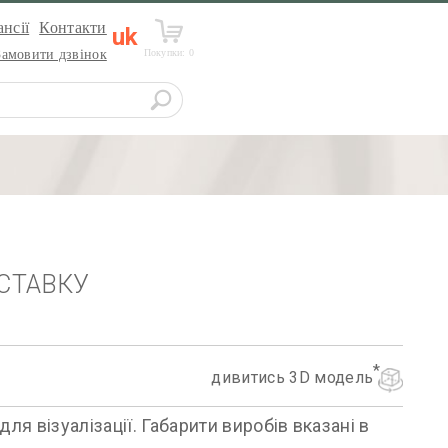
нсії
Контакти
uk
Покупки:
0
Замовити дзвінок
СТАВКУ
дивитись 3D модель
я візуалізації. Габарити виробів вказані в