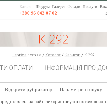
а
Каталог
Шоурум
Галерея
Фасади
Послуги
Вака
а
+380 96 842 07 02
К 292
Lepnina
.com.ua
Каталог
Карнизи
К 292
НТИ ОПЛАТИ
ІНФОРМАЦІЯ ПРО ДО
Відкрити рубрикатор
Параметри пошуку
представлені на сайті використовуються виключно дл