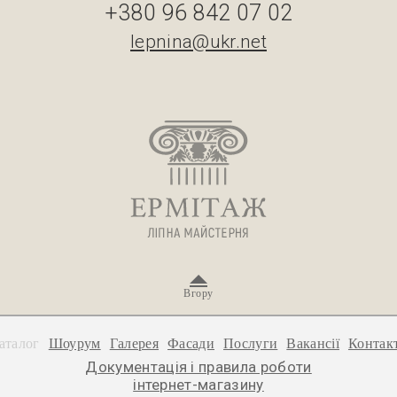
+380 96 842 07 02
lepnina@ukr.net
Вгору
аталог
Шоурум
Галерея
Фасади
Послуги
Вакансії
Контак
Документація і правила роботи
інтернет-магазину