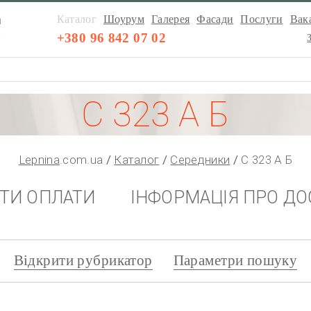
а
Каталог
Шоурум
Галерея
Фасади
Послуги
Вака
а
+380 96 842 07 02
С 323 А Б
Lepnina
.com.ua
Каталог
Середники
С 323 А Б
НТИ ОПЛАТИ
ІНФОРМАЦІЯ ПРО ДО
Відкрити рубрикатор
Параметри пошуку