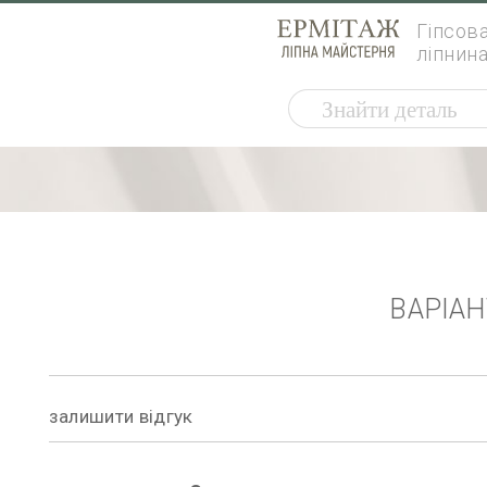
Гіпсов
ліпнин
ВАРІА
залишити відгук