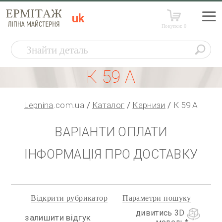
uk
Покупки:
0
К 59 А
Lepnina
.com.ua
Каталог
Карнизи
К 59 А
ВАРІАНТИ ОПЛАТИ
ІНФОРМАЦІЯ ПРО ДОСТАВКУ
Відкрити рубрикатор
Параметри пошуку
дивитись 3D
залишити відгук